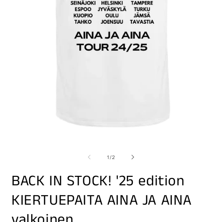
O
m
Open
2
media
i
1
of
1
/
2
m
in
modal
BACK IN STOCK! '25 edition
KIERTUEPAITA AINA JA AINA
valkoinen