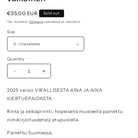
Regular
€35,00 EUR
Sold out
price
Tax included.
Shipping
calculated at checkout.
Size
Quantity
Decrease
Increase
quantity
quantity
for
for
2025 versio VIRALLISESTA AINA JA AINA
BACK
BACK
KIERTUEPAIDASTA
IN
IN
STOCK!
STOCK!
Rinta ja selkäprintti, hopeisella musteella painettu
&#39;25
&#39;25
edition
edition
nimikirjoitusdetalji etupuolella
KIERTUEPAITA
KIERTUEPAITA
AINA
AINA
Painettu Suomessa.