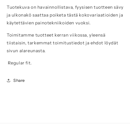
JA
JA
AINA
AINA
Tuotekuva on havainnollistava, fyysisen tuotteen sävy
valkoinen
valkoinen
ja ulkonakö saattaa poiketa tästä kokovariaatioiden ja
käytettävien painotekniikoiden vuoksi.
Toimitamme tuotteet kerran viikossa, yleensä
tiistaisin, tarkemmat toimitustiedot ja ehdot löydät
sivun alareunasta.
Regular fit.
Share